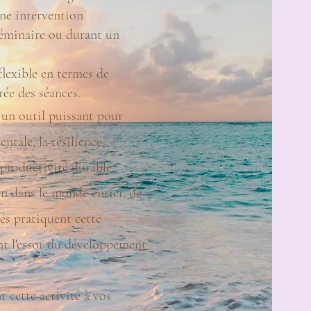
une intervention
séminaire ou durant un
flexible en termes de
rée des séances.
un outil puissant pour
entale, la résilience
 productivité durable.
n dans le monde entier, de
iés pratiquent cette
ant l'essor du développement
 cette activité à vos