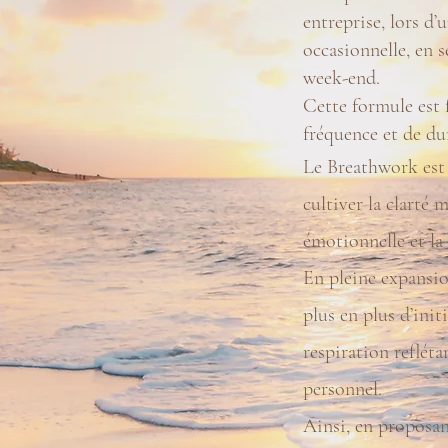
entreprise, lors d’
occasionnelle, en 
week-end.
Cette formule est 
fréquence et de du
Le Breathwork est 
cultiver la clarté m
émotionnelle et la
En pleine expansio
plus en plus d’init
respiration reflét
personnel.
Ainsi, en proposant