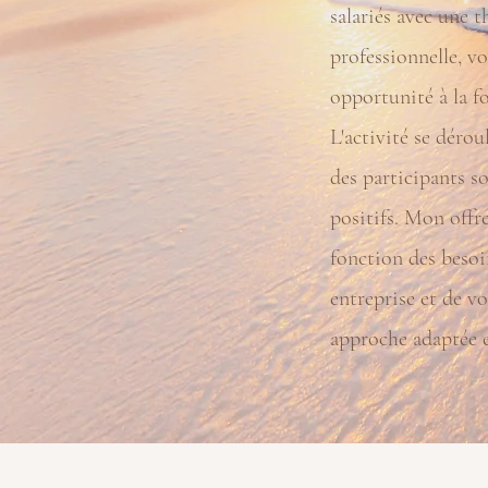
salariés avec une t
professionnelle, vo
opportunité à la f
L'activité se dérou
des participants s
positifs. Mon offr
fonction des besoi
entreprise et de vo
approche adaptée et