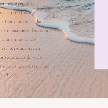
hérapeute certifiée et
us leur offrirez une
ois innovante et tendance!
le en musique, et les retours
ont unanimes et très
e est personnalisée en
ns spécifiques de votre
s salariés, garantissant une
 efficace.